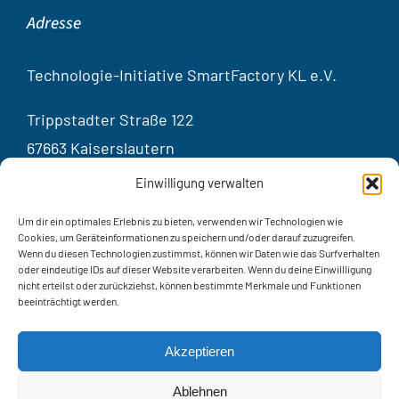
Adresse
Technologie-Initiative SmartFactory KL e.V.
Trippstadter Straße 122
67663 Kaiserslautern
Germany
Einwilligung verwalten
Kontakt
Um dir ein optimales Erlebnis zu bieten, verwenden wir Technologien wie
Cookies, um Geräteinformationen zu speichern und/oder darauf zuzugreifen.
Wenn du diesen Technologien zustimmst, können wir Daten wie das Surfverhalten
oder eindeutige IDs auf dieser Website verarbeiten. Wenn du deine Einwillligung
Telef
on:
+49 631 20575 – 3401
nicht erteilst oder zurückziehst, können bestimmte Merkmale und Funktionen
beeinträchtigt werden.
E-Mail: info@smartfactory.de
Kontaktformular
Akzeptieren
Ablehnen