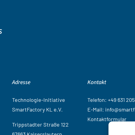
s
Adresse
Kontakt
Technologie-Initiative
Telef
on:
+49 631 205
SmartFactory KL e.V.
E-Mail: info@smartf
Kontaktformular
Trippstadter Straße 122
67663 Kaiserslautern