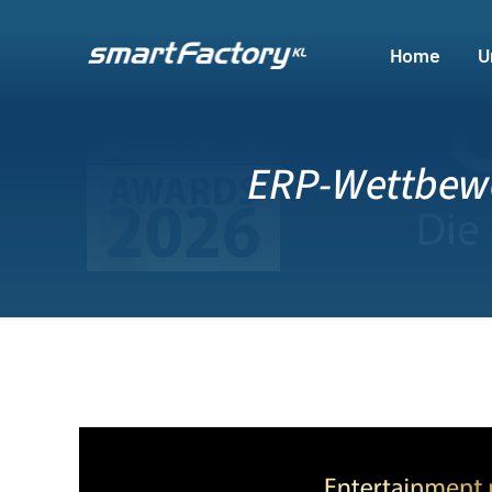
Skip
to
Home
U
content
ERP-Wettbewe