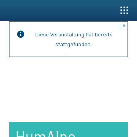
Skip
to
content
×
Diese Veranstaltung hat bereits
stattgefunden.
HumAIne