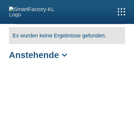
Skip
to
content
Veranstaltungen
Es wurden keine Ergebnisse gefunden.
Hinweis
Anstehende
Datum
wählen.