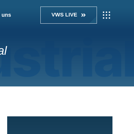
VWS LIVE
 uns
al