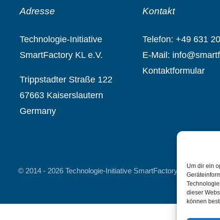
Adresse
Kontakt
Technologie-Initiative
Telef
on:
+49 631 2
SmartFactory KL e.V.
E-Mail: info@smartf
Kontaktformular
Trippstadter Straße 122
67663 Kaiserslautern
Germany
Um dir ein o
© 2014 - 2026 Technologie-Initiative SmartFactory KL e.V.
Geräteinfor
Technologien
dieser Websi
können best