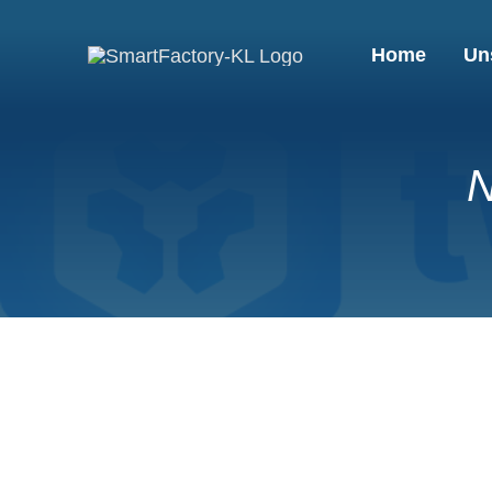
Skip
to
Home
Un
content
N