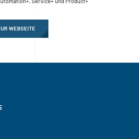
utomation+, Service+ und Product+
ZUR WEBSEITE
s