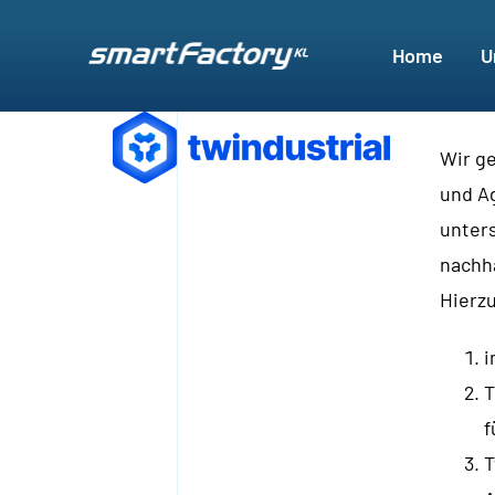
Skip
to
Home
U
content
Wir ge
und Ag
unters
nachha
Hierzu
i
T
f
T