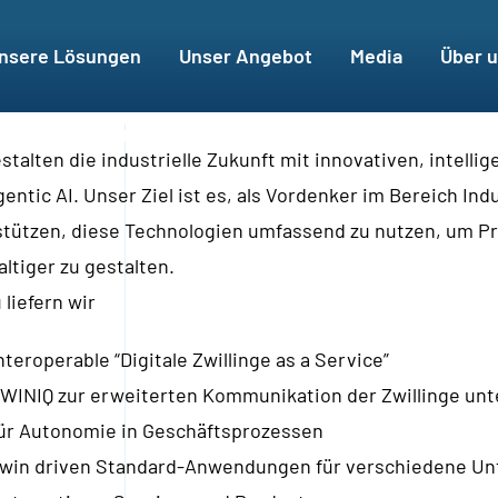
nsere Lösungen
Unser Angebot
Media
Über 
stalten die industrielle Zukunft mit innovativen, intelli
entic AI. Unser Ziel ist es, als Vordenker im Bereich In
tützen, diese Technologien umfassend zu nutzen, um Proz
ltiger zu gestalten.
 liefern wir
nteroperable “Digitale Zwillinge as a Service”
WINIQ zur erweiterten Kommunikation der Zwillinge unt
ür Autonomie in Geschäftsprozessen
win driven Standard-Anwendungen für verschiedene Un