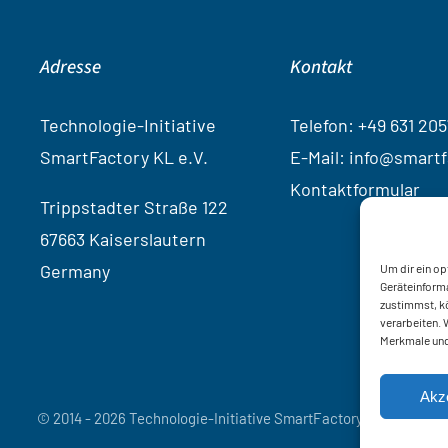
Adresse
Kontakt
Technologie-Initiative
Telef
on:
+49 631 205
SmartFactory KL e.V.
E-Mail: info@smartf
Kontaktformular
Trippstadter Straße 122
67663 Kaiserslautern
Germany
Um dir ein op
Geräteinforma
zustimmst, kö
verarbeiten. 
Merkmale und
Akz
© 2014 - 2026 Technologie-Initiative SmartFactory KL e.V.