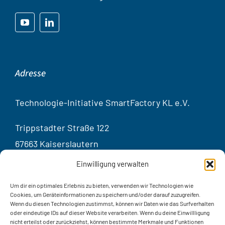
Adresse
Technologie-Initiative SmartFactory KL e.V.
Trippstadter Straße 122
67663 Kaiserslautern
Germany
Einwilligung verwalten
Kontakt
Um dir ein optimales Erlebnis zu bieten, verwenden wir Technologien wie
Cookies, um Geräteinformationen zu speichern und/oder darauf zuzugreifen.
Wenn du diesen Technologien zustimmst, können wir Daten wie das Surfverhalten
oder eindeutige IDs auf dieser Website verarbeiten. Wenn du deine Einwillligung
Telef
on:
+49 631 20575 – 3401
nicht erteilst oder zurückziehst, können bestimmte Merkmale und Funktionen