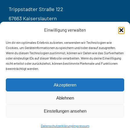
Trippstadter Straße 122
67663 Kaiserslautern
Germany
Einwilligung verwalten
Kontakt
Um dir ein optimales Erlebnis zu bieten, verwenden wir Technologien wie
Cookies, um Geräteinformationen zu speichern und/oder darauf zuzugreifen.
Wenn du diesen Technologien zustimmst, können wir Daten wie das Surfverhalten
oder eindeutige IDs auf dieser Website verarbeiten. Wenn du deine Einwillligung
Telef
on:
+49 631 20575 – 3401
nicht erteilst oder zurückziehst, können bestimmte Merkmale und Funktionen
beeinträchtigt werden.
E-Mail: info@smartfactory.de
Kontaktformular
Akzeptieren
Ablehnen
Einstellungen ansehen
© 2014 - 2026 Technologie-Initiative SmartFactory KL e.V.
Datenschutzerklärung
Impressum