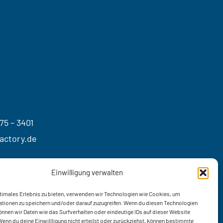
75 – 3401
actory.de
Einwilligung verwalten
timales Erlebnis zu bieten, verwenden wir Technologien wie Cookies, um
tionen zu speichern und/oder darauf zuzugreifen. Wenn du diesen Technologien
nnen wir Daten wie das Surfverhalten oder eindeutige IDs auf dieser Website
Wenn du deine Einwillligung nicht erteilst oder zurückziehst, können bestimmte