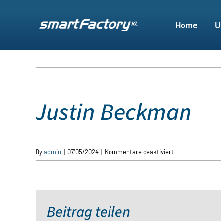
Skip
to
Home
U
content
Justin Beckman
für
By
admin
|
07/05/2024
|
Kommentare deaktiviert
Justin
Beckman
Beitrag teilen