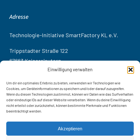
Adresse
Technologie-Initiative SmartFactory KL e.V.
Trippstadter Straße 122
67663 Kaiserslautern
Einwilligung verwalten
Germany
Um dir ein optimales Erlebnis zu bieten, verwenden wir Technologien wie
Kontakt
Cookies, um Geräteinformationen zu speichern und/oder darauf zuzugreifen.
Wenn du diesen Technologien zustimmst, können wir Daten wie das Surfverhalten
oder eindeutige IDs auf dieser Website verarbeiten. Wenn du deine Einwillligung
Telef
on:
+49 631 20575 – 3401
nicht erteilst oder zurückziehst, können bestimmte Merkmale und Funktionen
beeinträchtigt werden.
E-Mail: info@smartfactory.de
Kontaktformular
Akzeptieren