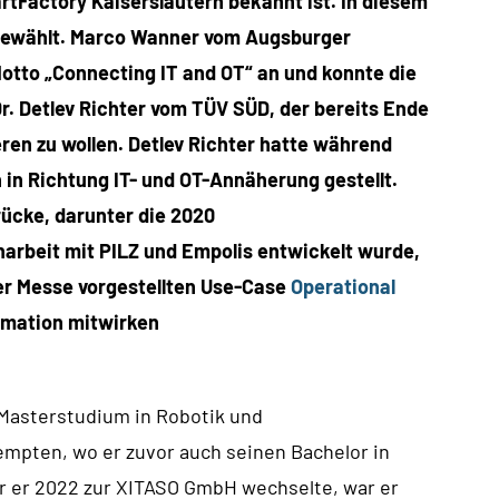
martFactory Kaiserslautern bekannt ist. In diesem
gewählt. Marco Wanner vom Augsburger
tto „Connecting IT and OT“ an und konnte die
r. Detlev Richter vom TÜV SÜD, der bereits Ende
ren zu wollen. Detlev Richter hatte während
in Richtung IT- und OT-Annäherung gestellt.
rücke, darunter die 2020
narbeit mit PILZ und Empolis entwickelt wurde,
er Messe vorgestellten Use-Case
Operational
omation mitwirken
 Masterstudium in Robotik und
mpten, wo er zuvor auch seinen Bachelor in
r er 2022 zur XITASO GmbH wechselte, war er