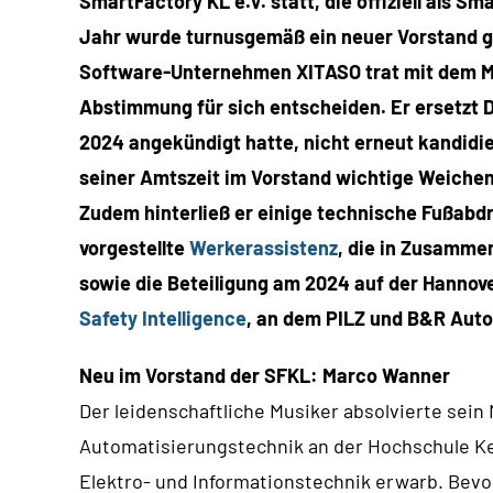
SmartFactory KL e.V. statt, die offiziell als S
Jahr wurde turnusgemäß ein neuer Vorstand 
Software-Unternehmen XITASO trat mit dem Mo
Abstimmung für sich entscheiden. Er ersetzt D
2024 angekündigt hatte, nicht erneut kandidie
seiner Amtszeit im Vorstand wichtige Weichen 
Zudem hinterließ er einige technische Fußabd
vorgestellte
Werkerassistenz
, die in Zusamme
sowie die Beteiligung am 2024 auf der Hannov
Safety Intelligence
, an dem PILZ und B&R Aut
Neu im Vorstand der SFKL: Marco Wanner
Der leidenschaftliche Musiker absolvierte sein
Automatisierungstechnik an der Hochschule Ke
Elektro- und Informationstechnik erwarb. Bevo