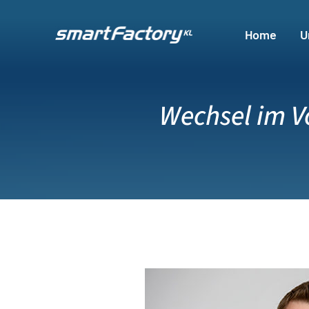
Skip
to
Home
U
content
Wechsel im V