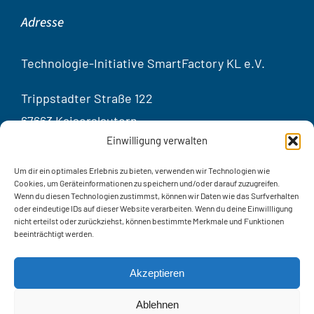
Adresse
Technologie-Initiative SmartFactory KL e.V.
Trippstadter Straße 122
67663 Kaiserslautern
Einwilligung verwalten
Germany
Um dir ein optimales Erlebnis zu bieten, verwenden wir Technologien wie
Kontakt
Cookies, um Geräteinformationen zu speichern und/oder darauf zuzugreifen.
Wenn du diesen Technologien zustimmst, können wir Daten wie das Surfverhalten
oder eindeutige IDs auf dieser Website verarbeiten. Wenn du deine Einwillligung
Telef
on:
+49 631 20575 – 3401
nicht erteilst oder zurückziehst, können bestimmte Merkmale und Funktionen
beeinträchtigt werden.
E-Mail: info@smartfactory.de
Kontaktformular
Akzeptieren
Ablehnen